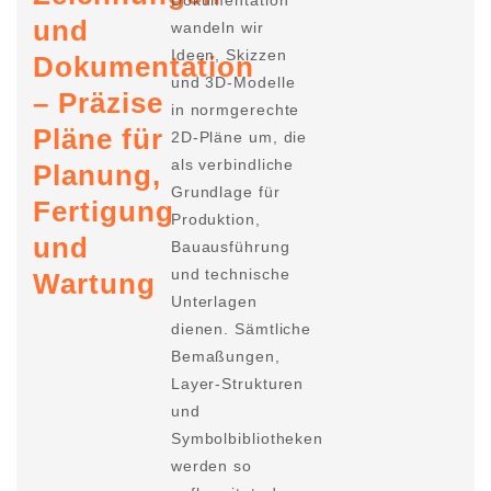
Dokumentation
und
wandeln wir
Ideen, Skizzen
Dokumentation
und 3D-Modelle
– Präzise
in normgerechte
Pläne für
2D-Pläne um, die
als verbindliche
Planung,
Grundlage für
Fertigung
Produktion,
und
Bauausführung
und technische
Wartung
Unterlagen
dienen. Sämtliche
Bemaßungen,
Layer-Strukturen
und
Symbolbibliotheken
werden so