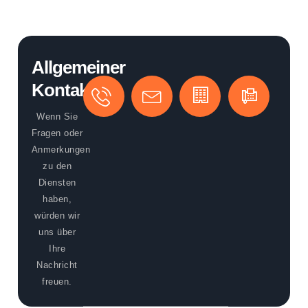
Allgemeiner
Kontakt
TELEFON
EMAIL
BÜRO
ADD
(+49)
info@aedificiumdigita
Aedificium
Aber
Wenn Sie
89
digital
Rg
Fragen oder
2000
GmbH
813
Anmerkungen
5398
Mün
zu den
Deu
Diensten
haben,
würden wir
uns über
Ihre
Nachricht
freuen.