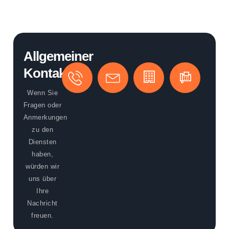
Allgemeiner
Kontakt
TELEFON
EMAIL
BÜRO
ADD
(+49)
info@aedificiumdigita
Aedificium
Aber
Wenn Sie
89
digital
Rg
Fragen oder
2000
GmbH
813
Anmerkungen
5398
Mün
zu den
Deu
Diensten
haben,
würden wir
uns über
Ihre
Nachricht
freuen.