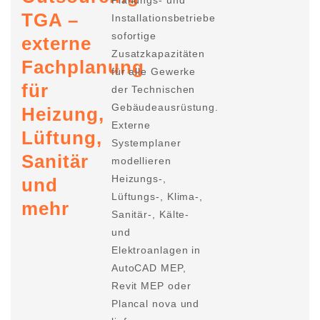
Planungs- und
TGA –
Installationsbetriebe
sofortige
externe
Zusatzkapazitäten
Fachplanung
für alle Gewerke
für
der Technischen
Gebäudeausrüstung.
Heizung,
Externe
Lüftung,
Systemplaner
Sanitär
modellieren
Heizungs-,
und
Lüftungs-, Klima-,
mehr
Sanitär-, Kälte-
und
Elektroanlagen in
AutoCAD MEP,
Revit MEP oder
Plancal nova und