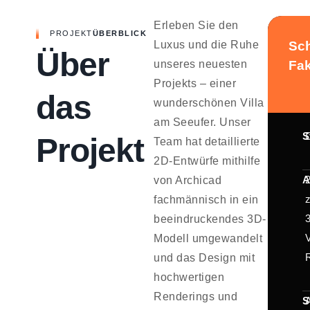
Erleben Sie den
PROJEKT
ÜBERBLICK
Luxus und die Ruhe
Sch
Über
unseres neuesten
Fa
Projekts – einer
das
wunderschönen Villa
am Seeufer. Unser
S
Projekt
Team hat detaillierte
2D-Entwürfe mithilfe
A
von Archicad
fachmännisch in ein
beeindruckendes 3D-
Modell umgewandelt
und das Design mit
hochwertigen
Renderings und
S