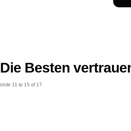
Die Besten vertraue
slide
12 to 16
of 17