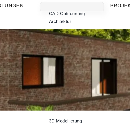
ISTUNGEN
PROJE
CAD Outsourcing
Architektur
CAD Outsourcing
TGA
2D-CAD Zeichnungen
und Dokumentation
CAD Dienstleistung
TGA
CAD Dienstleistung
Architektur
3D Modellierung