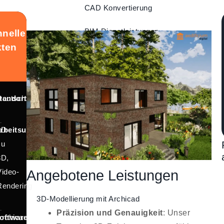
CAD Konvertierung
BIM Dienstleistungen
nelle
kten
Technische
Dokumentation
Professionelle
tandort
Deutschland
Visualisierung
Reverse Engineering
rbeitsumfang
2D
zu
3D,
Angebotene Leistungen
Video-
Rendering
3D-Modellierung mit Archicad
Präzision und Genauigkeit
: Unser
oftware
Archicad,