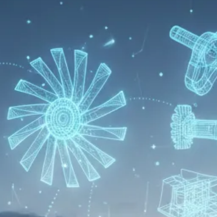
CAD Konvertierung
BIM Dienstleistungen
Technische
Dokumentation
Professionelle
Visualisierung
Reverse Engineering