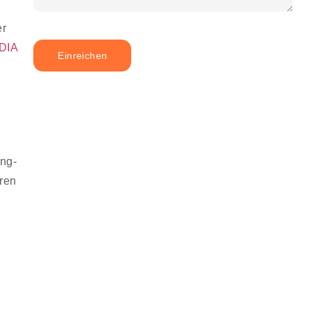
er
IDIA
Einreichen
ing-
ren