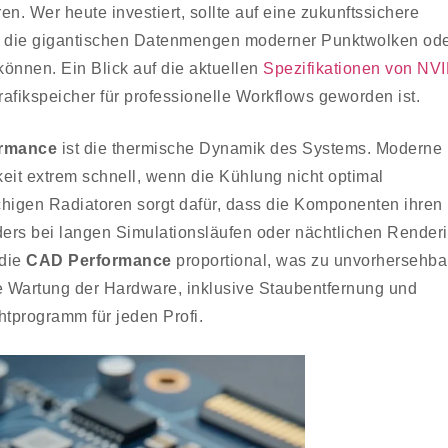
 Wer heute investiert, sollte auf eine zukunftssichere
 um die gigantischen Datenmengen moderner Punktwolken od
können. Ein Blick auf die aktuellen
Spezifikationen von NV
Grafikspeicher für professionelle Workflows geworden ist.
rmance
ist die thermische Dynamik des Systems. Moderne
it extrem schnell, wenn die Kühlung nicht optimal
ächigen Radiatoren sorgt dafür, dass die Komponenten ihren
ders bei langen Simulationsläufen oder nächtlichen Render
 die
CAD Performance
proportional, was zu unvorhersehba
e Wartung der Hardware, inklusive Staubentfernung und
tprogramm für jeden Profi.