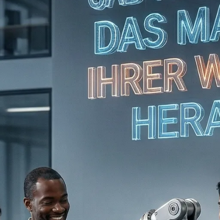
CAD Konvertierung
BIM Dienstleistungen
Technische
Dokumentation
Professionelle
Visualisierung
Reverse Engineering