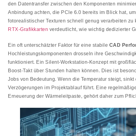
den Datentransfer zwischen den Komponenten minimieren.
Anbindung achten, die PCIe 6.0 bereits im Blick hat,
fotorealistischer Texturen schnell genug verarbeiten zu 
RTX-Grafikkarten
verdeutlicht, wie wichtig dedizierter 
Ein oft unterschätzter Faktor für eine stabile
CAD Perfo
Hochleistungskomponenten drosseln ihre Geschwindigke
funktioniert. Ein Silent-Workstation-Konzept mit großfl
Boost-Takt über Stunden halten können. Dies ist beson
Jobs von Bedeutung. Wenn die Temperatur steigt, sinkt
Verzögerungen im Projektablauf führt. Eine regelmäßig
Erneuerung der Wärmeleitpaste, gehört daher zum Pflich