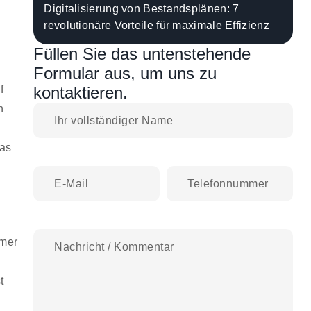
Digitalisierung von Bestandsplänen: 7
revolutionäre Vorteile für maximale Effizienz
Füllen Sie das untenstehende
Formular aus, um uns zu
f
kontaktieren.
n
as
d
mmer
t