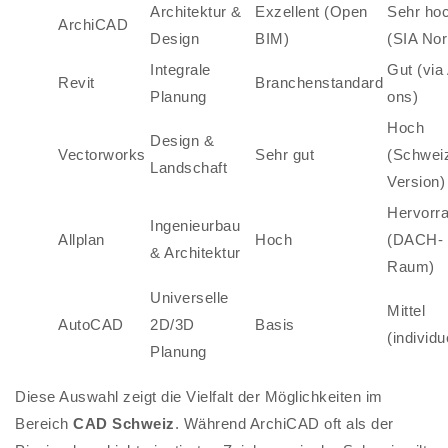
Architektur &
Exzellent (Open
Sehr ho
ArchiCAD
Design
BIM)
(SIA No
Integrale
Gut (via
Revit
Branchenstandard
Planung
ons)
Hoch
Design &
Vectorworks
Sehr gut
(Schwei
Landschaft
Version)
Hervorr
Ingenieurbau
Allplan
Hoch
(DACH-
& Architektur
Raum)
Universelle
Mittel
AutoCAD
2D/3D
Basis
(individu
Planung
Diese Auswahl zeigt die Vielfalt der Möglichkeiten im
Bereich
CAD Schweiz
. Während ArchiCAD oft als der