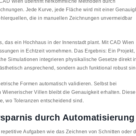
 CAD Wien übertrifft herkömmliche Methoden durch
hnungen. Jede Kurve, jede Fläche wird mit einer Genauigk
 Fehlerquellen, die in manuellen Zeichnungen unvermeidbar
, das ein Hochhaus in der Innenstadt plant. Mit CAD Wien
ssungen in Echtzeit vornehmen. Das Ergebnis: Ein Projekt,
lche Simulationen integrieren physikalische Gesetze direkt i
 ästhetisch ansprechend, sondern auch funktional robust sin
ometrische Formen automatisch validieren. Selbst bei
ienerischer Villen bleibt die Genauigkeit erhalten. Diese
e, wo Toleranzen entscheidend sind.
ersparnis durch Automatisierung
 repetitive Aufgaben wie das Zeichnen von Schnitten oder 