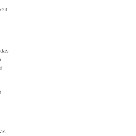
eit
 das
n
d.
r
das