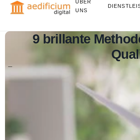
ÜBER
DIENSTLE
UNS
9 brillante Metho
Qual