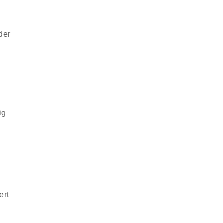
der
ig
n
ert