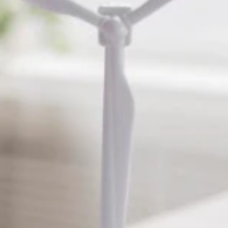
CAD Konvertierung
BIM Dienstleistungen
Technische
Dokumentation
Professionelle
Visualisierung
Reverse Engineering